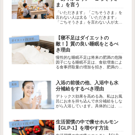
ま」を言う
「いただきます」「ごちそうさま」を
言わない人は太る「いただきます」
「ごちそうさま」を言わない人が太る
理由痩せたいなら食事にけじめをつけ
るなぜ「いただきます」や「ごちそう
さま」を言わない人が太るかという
【寝不足はダイエットの
ダ
イエット(生活習慣)
と、「いただきます」「ごちそうさ
敵！】質の良い睡眠をとるべ
ま」を言...
き理由
慢性的な睡眠不足は将来の肥満の危険
因子になる睡眠不足は、食欲増進によ
る食事摂取量の増加を招き、肥満の原
因になると考えられています。身体
が、長くなった活動時間に必要なエネ
ルギーを確保しようとするためです。
入浴の前後の他、入浴中も水
美容
また、起きている時間が長くなると、
分補給をするべき理由
つい...
デトックス効果を高める為、私はお風
呂にお水を持ち込んで水分補給をしな
がら入浴しています。具体的には、発
汗効果をアップさせるため口に水を含
んだまま入浴しています。デトックス
効果を高める為、入浴前の水分補給は
生活習慣の中で痩せホルモン
ダ
イエット(生活習慣)
しっかりと！入浴前にコップ1杯入浴
【GLP-1】を増やす方法
前...