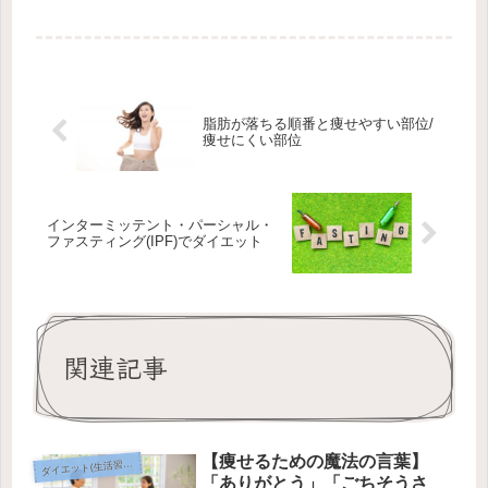
脂肪が落ちる順番と痩せやすい部位/
痩せにくい部位
インターミッテント・パーシャル・
ファスティング(IPF)でダイエット
関連記事
【痩せるための魔法の言葉】
ダ
イエット(生活習慣)
「ありがとう」「ごちそうさ