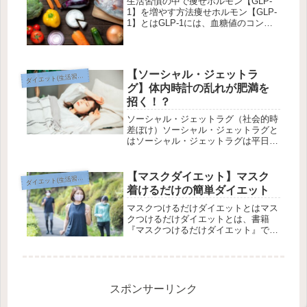
生活習慣の中で痩せホルモン【GLP-
1】を増やす方法痩せホルモン【GLP-
1】とはGLP-1には、血糖値のコント
ロールをしたり食欲を抑制する働きが
あります。体内のGLP-1濃度が高いと
得られる効果胃から腸への排泄を遅ら
せるためお腹がすきにく...
【ソーシャル・ジェットラ
ダ
イエット(生活習慣)
グ】体内時計の乱れが肥満を
招く！？
ソーシャル・ジェットラグ（社会的時
差ぼけ）ソーシャル・ジェットラグと
はソーシャル・ジェットラグは平日と
休日の就寝/起床リズムのズレソーシ
ャル・ジェットラグ(social jet lag)と
は、社会的時差ぼけのことです。具体
【マスクダイエット】マスク
ダ
イエット(生活習慣)
的には、週末に平日...
着けるだけの簡単ダイエット
マスクつけるだけダイエットとはマス
クつけるだけダイエットとは、書籍
『マスクつけるだけダイエット』で呼
吸器内科医の大谷義夫先生（池袋大谷
クリニック院長）が提唱している方法
です。(function(b,c,f,g,a,d,e)
{b.Moshim...
スポンサーリンク