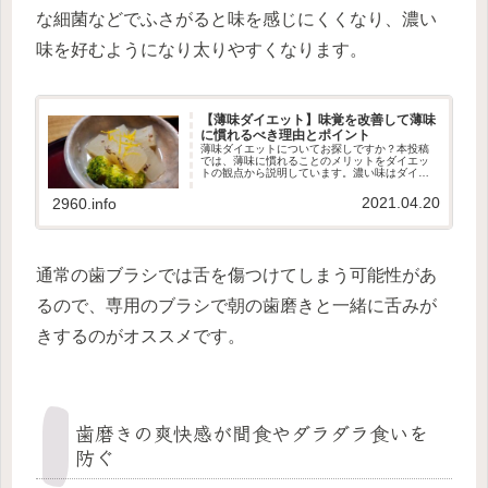
な細菌などでふさがると味を感じにくくなり、濃い
味を好むようになり太りやすくなります。
【薄味ダイエット】味覚を改善して薄味
に慣れるべき理由とポイント
薄味ダイエットについてお探しですか？本投稿
では、薄味に慣れることのメリットをダイエッ
トの観点から説明しています。濃い味はダイエ
ットの敵です。なぜなら、味を濃くすると、食
欲が増し、ついつい食べ過ぎてしまう恐れがあ
2021.04.20
2960.info
るからです。ごはんを大盛りにし...
通常の歯ブラシでは舌を傷つけてしまう可能性があ
るので、専用のブラシで朝の歯磨きと一緒に舌みが
きするのがオススメです。
歯磨きの爽快感が間食やダラダラ食いを
防ぐ