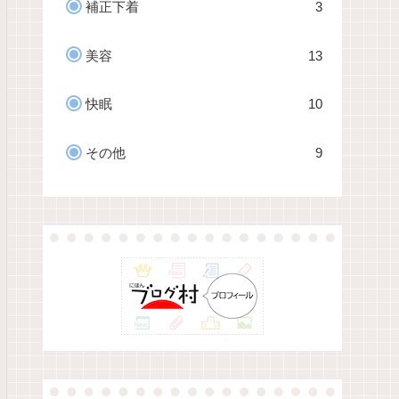
補正下着
3
美容
13
快眠
10
その他
9