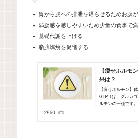
胃から腸への排泄を遅らせるためお腹
満腹感を感じやすいため少量の食事で
基礎代謝を上げる
脂肪燃焼を促進する
【痩せホルモン
果は？
【痩せホルモン】体内
GLP-1は、グルカゴン様
ルモンの一種です。食
2960.info