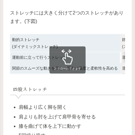
ストレッチには大きく分けて2つのストレッチがあり
ます。(下図)
動的ストレッチ
静的ス
(ダイナミックストレッチ)
(スタ
運動前に立って行うストレッチ
運動後
関節のスムーズな動きを促し、筋肉の温度と柔軟性を高める
運動し
スクロールできます
四股ストレッチ
肩幅より広く脚を開く
肩よりも肘を上げて肩甲骨を寄せる
膝を曲げて体を上下に動かす