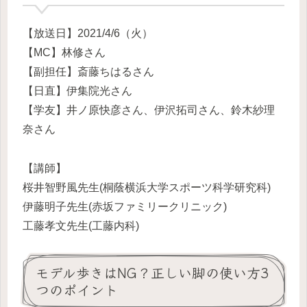
【放送日】2021/4/6（火）
【MC】林修さん
【副担任】斎藤ちはるさん
【日直】伊集院光さん
【学友】井ノ原快彦さん、伊沢拓司さん、鈴木紗理
奈さん
【講師】
桜井智野風先生(桐蔭横浜大学スポーツ科学研究科)
伊藤明子先生(赤坂ファミリークリニック)
工藤孝文先生(工藤内科)
モデル歩きはNG？正しい脚の使い方3
つのポイント