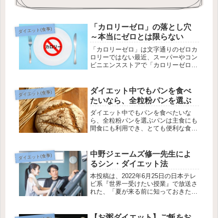
「カロリーゼロ」の落とし穴
ダイエット(食事)
～本当にゼロとは限らない
「カロリーゼロ」は文字通りのゼロカ
ロリーではない最近、スーパーやコン
ビニエンスストアで「カロリーゼロ」
「カロリーオフ」などと謳っている食
品を多く見かけるようになりました。
食事のカロリー制限をしている方にと
ダイエット中でもパンを食べ
ダイエット(食事)
っては、非常に便利な食品といえるで
たいなら、全粒粉パンを選ぶ
し...
ダイエット中でもパンを食べたいな
ら、全粒粉パンを選ぶパンは主食にも
間食にも利用でき、とても便利な食べ
物ですが、一方で、パンはダイエット
向きではないともいわれます。しか
し、太りにくいパンを選んで食べ方を
中野ジェームズ修一先生によ
ダイエット(食事)
工夫すればダイエット中でも罪悪感な
るシン・ダイエット法
くパン...
本投稿は、2022年6月25日の日本テレ
ビ系『世界一受けたい授業』で放送さ
れた、「夏が来る前に知っておきたい
痩せるのはどっち？シン・ダイエット
法」の内容を参考に書いています。
【世界一受けたい授業】夏が来る前に
【お粥ダイエット】ご飯をお