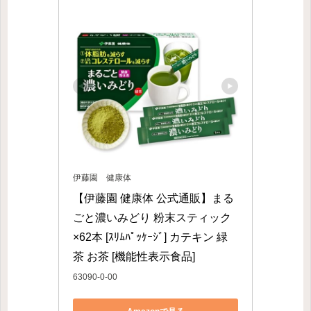
伊藤園 健康体
【伊藤園 健康体 公式通販】まる
ごと濃いみどり 粉末スティック 
×62本 [ｽﾘﾑﾊﾟｯｹｰｼﾞ] カテキン 緑
茶 お茶 [機能性表示食品]
63090-0-00