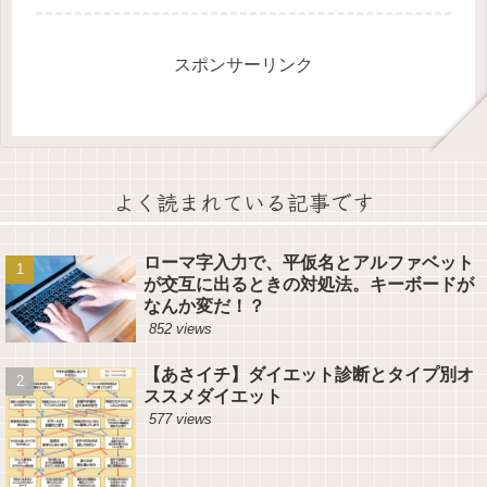
おすすめです。 手を加えずに生で食
べる方が、栄養素を十分吸収できるか
らです。生の果物は、水溶性ビタミン
が...
スポンサーリンク
よく読まれている記事です
ローマ字入力で、平仮名とアルファベット
が交互に出るときの対処法。キーボードが
なんか変だ！？
852 views
【あさイチ】ダイエット診断とタイプ別オ
ススメダイエット
577 views