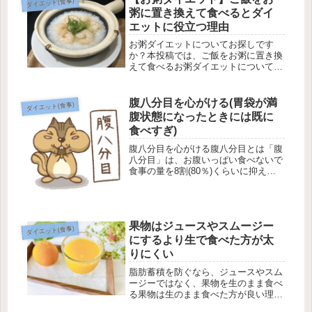
ダイエット(食事)
知っておきたい「やせるのはどっ...
粥に置き換えて食べるとダイ
エットに役立つ理由
お粥ダイエットについてお探しです
か？本投稿では、ご飯をお粥に置き換
えて食べるお粥ダイエットについて説
明しています。以前、白ご飯を「玄米
や雑穀ごはんに置き換える」ことをご
紹介しましたが、白ご飯をお粥に置き
腹八分目を心がける(胃袋が満
ダイエット(食事)
換えることもオススメです。なぜな
腹状態になったときには既に
ら、お...
食べすぎ)
腹八分目を心がける腹八分目とは「腹
八分目」は、お腹いっぱい食べないで
食事の量を8割(80％)くらいに抑える
こと。「お腹いっぱい！」と感じるの
が、腹十分目。「もう少し食べたい」
と感じるくらいが、腹八分目です。
「腹八分目」の食事量にすると、摂
果物はジュースやスムージー
取...
ダイエット(食事)
にするより生で食べた方が太
りにくい
脂肪蓄積を防ぐなら、ジュースやスム
ージーではなく、果物を生のまま食べ
る果物は生のまま食べた方が良い理由
果物は、なるべく生のまま食べるのが