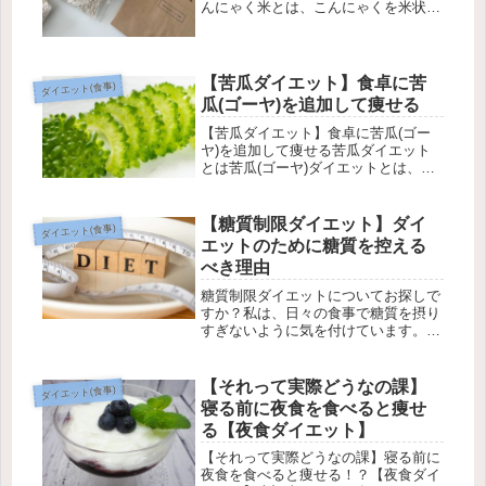
んにゃく米とは、こんにゃくを米状に
加工したもののこと。お米に似た形の
ため、炊けるとお米になじんで見た目
は白ご飯そのものです。低カロリーで
有名なこんにゃくは糖質量も少な...
【苦瓜ダイエット】食卓に苦
ダイエット(食事)
瓜(ゴーヤ)を追加して痩せる
【苦瓜ダイエット】食卓に苦瓜(ゴー
ヤ)を追加して痩せる苦瓜ダイエット
とは苦瓜(ゴーヤ)ダイエットとは、食
卓に一品、苦瓜(ゴーヤ)を追加するダ
イエットです。置き換えダイエットや
食事制限系のダイエットとは異なり、
【糖質制限ダイエット】ダイ
ダイエット(食事)
普段の食事に苦瓜(ゴーヤ)をプラ...
エットのために糖質を控える
べき理由
糖質制限ダイエットについてお探しで
すか？私は、日々の食事で糖質を摂り
すぎないように気を付けています。本
投稿では、糖質制限ダイエットについ
てご紹介しています【糖質制限ダイエ
ット】内臓脂肪の原料となる糖質の摂
【それって実際どうなの課】
ダイエット(食事)
取を減らす糖質とは糖質とは、三大栄
寝る前に夜食を食べると痩せ
養...
る【夜食ダイエット】
【それって実際どうなの課】寝る前に
夜食を食べると痩せる！？【夜食ダイ