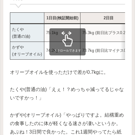
1日目(検証開始前)
2日目
たくや
75.1kg
75.3kg (前日比プラス0.2kg)
(普通の油)
かずや
74.2kg
73.7kg (前日比マイナス0.5kg)
スクロールできます
(オリーブオイル)
オリーブオイルを使っただけで差が0.7kgに。
たくや(普通の油)「えぇ！？めっちゃ減ってるじゃな
いですかっ！」
かずや(オリーブオイル)「やっぱりですよ。結構重め
の食事したのに体が軽くなる速さが凄いというか。
あぶね！3日間で良かった。これ1週間やってたら紙