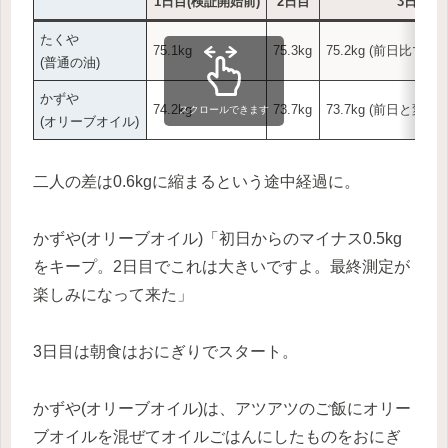
1日目(検証開始前)
2日目
3日目
たくや
75.1kg
75.3kg
75.2kg (前日比マイナ
(普通の油)
かずや
74.2kg
73.7kg
73.7kg (前日と変わ
スクロールできます
(オリーブオイル)
二人の差は0.6kgに縮まるという途中経過に。
かずや(オリーブオイル)「初日からのマイナス0.5kg
をキープ。2日目でこれは大きいですよ。最終測定が
楽しみになって来た」
3日目は朝食はおにぎりでスタート。
かずや(オリーブオイル)は、アツアツのご飯にオリー
ブオイルを混ぜてオイルごはんにしたものをおにぎ