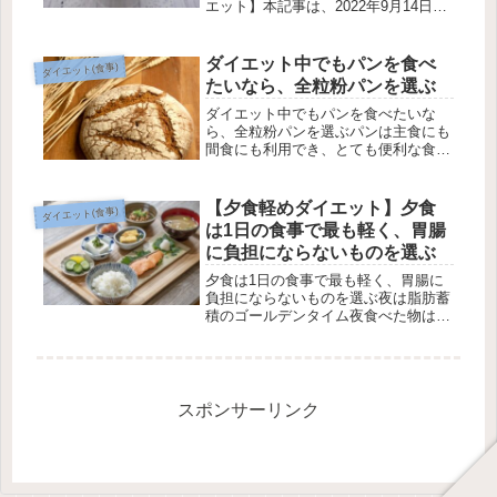
エット】本記事は、2022年9月14日放
送の日本テレビ系列「それって！？実
際どうなの課」内のコーナー「寝る前
に夜食と食べるとやせる！？」を参考
ダイエット中でもパンを食べ
ダイエット(食事)
に書いています。番組内では夜食...
たいなら、全粒粉パンを選ぶ
ダイエット中でもパンを食べたいな
ら、全粒粉パンを選ぶパンは主食にも
間食にも利用でき、とても便利な食べ
物ですが、一方で、パンはダイエット
向きではないともいわれます。しか
し、太りにくいパンを選んで食べ方を
【夕食軽めダイエット】夕食
ダイエット(食事)
工夫すればダイエット中でも罪悪感な
は1日の食事で最も軽く、胃腸
くパン...
に負担にならないものを選ぶ
夕食は1日の食事で最も軽く、胃腸に
負担にならないものを選ぶ夜は脂肪蓄
積のゴールデンタイム夜食べた物は身
体に吸収されやすい食べ物が十分消化
されていない状態で寝ると脂肪として
蓄積されやすい夜は日中に比べて活動
量が少なくなる脂肪合成に関わるたん
ぱ...
スポンサーリンク